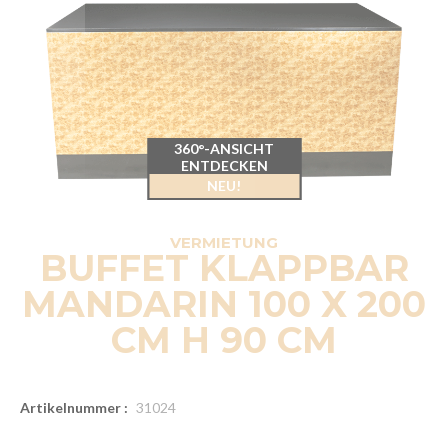
360°-ANSICHT
ENTDECKEN
NEU!
VERMIETUNG
BUFFET KLAPPBAR
MANDARIN 100 X 200
CM H 90 CM
Artikelnummer :
31024