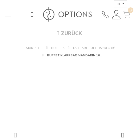
DE
ZURÜCK
STARTSEITE
BUFFETS
FALTBARE BUFFETS "DECOR”
BUFFET KLAPPBAR MANDARIN 100 X 200 CM H 90 CM