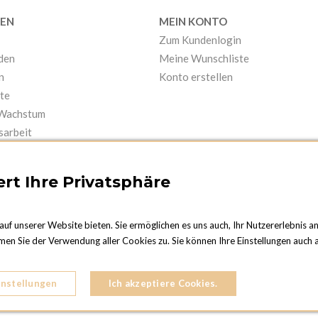
EN
MEIN KONTO
Zum Kundenlogin
nden
Meine Wunschliste
n
Konto erstellen
te
 Wachstum
sarbeit
rt Ihre Privatsphäre
auf unserer Website bieten. Sie ermöglichen es uns auch, Ihr Nutzererlebnis a
men Sie der Verwendung aller Cookies zu. Sie können Ihre Einstellungen auch a
NF
s-des-Frères
instellungen
Ich akzeptiere Cookies.
96 95 96