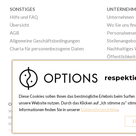
SONSTIGES
UNTERNEHM
Hilfe und FAQ
Unternehmen
Übersicht
Wo Sie uns fi
AGB
Personalwese
Allgemeine Geschäftsbedingungen
Stellenangebo
Charta für personenbezogene Daten
Nachhaltiges
Öffentlichkeit
Videos
respektie
Diese Cookies sollen Ihnen das bestmögliche Erlebnis beim Surfen 
unsere Website nutzen. Durch das Klicken auf „Ich stimme zu“ stim
OPTIONS ZÜRICH
OPTIONS GE
Informationen finden Sie in unserer
Datenschutzrichtlinie
.
Steinackerstrasse 55,
81, Route du Boi
8302 Kloten
1219 Le Lignon
E
SCHWEIZ
SCHWEIZ
Telefon:
+41 44 738 20 30
Telefon:
+41 22 7