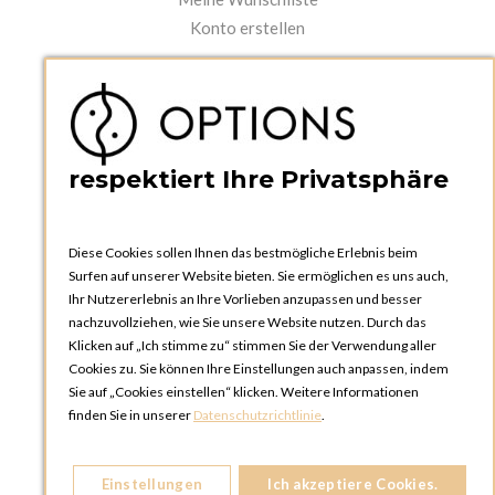
Konto erstellen
PRAKTISCHES
Kataloge und Bestellschein
Bedienungsanleitungen
News
respektiert Ihre Privatsphäre
Diese Cookies sollen Ihnen das bestmögliche Erlebnis beim
Surfen auf unserer Website bieten. Sie ermöglichen es uns auch,
Ihr Nutzererlebnis an Ihre Vorlieben anzupassen und besser
nachzuvollziehen, wie Sie unsere Website nutzen. Durch das
Klicken auf „Ich stimme zu“ stimmen Sie der Verwendung aller
OPTIONS ZÜRICH
Cookies zu. Sie können Ihre Einstellungen auch anpassen, indem
Steinackerstrasse 55,
Sie auf „Cookies einstellen“ klicken. Weitere Informationen
8302 Kloten
finden Sie in unserer
Datenschutzrichtlinie
.
SCHWEIZ
Telefon:
+41 44 738 20 30
Einstellungen
Ich akzeptiere Cookies.
OPTIONS GENF