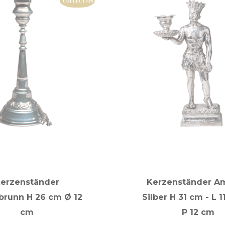
erzenständer
Kerzenständer A
brunn H 26 cm Ø 12
Silber H 31 cm - L 1
cm
P 12 cm