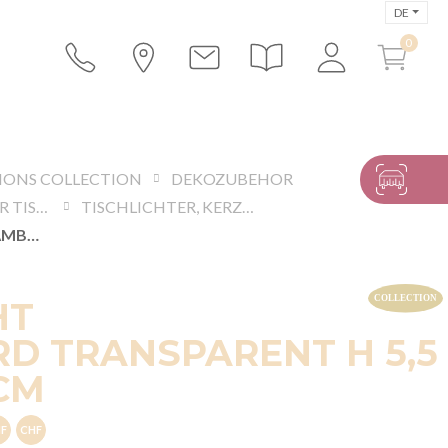
DE
IONS COLLECTION
DEKOZUBEHOR
ACCESSOIRES FÜR TISCHE UND BUFFETS
TISCHLICHTER, KERZENSTÄNDER, KERZEN
WINDLICHT CHAMBORD TRANSPARENT H 5,5 CM Ø 5,8 CM
HT
D TRANSPARENT H 5,5
 CM