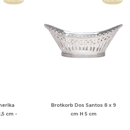
merika
Brotkorb Dos Santos 8 x 9
1,5 cm -
cm H 5 cm