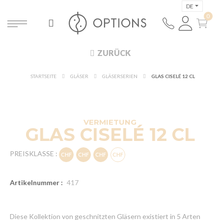
DE
ZURÜCK
360°-ANSICHT
STARTSEITE
GLÄSER
GLÄSERSERIEN
GLAS CISELÉ 12 CL
ENTDECKEN
NEU!
VERMIETUNG
GLAS CISELÉ 12 CL
PREISKLASSE :
Artikelnummer :
417
Diese Kollektion von geschnitzten Gläsern existiert in 5 Arten