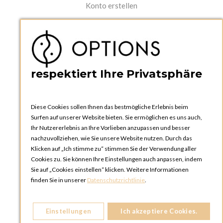
Konto erstellen
PRAKTISCHES
Kataloge und Bestellschein
Bedienungsanleitungen
News
respektiert Ihre Privatsphäre
Diese Cookies sollen Ihnen das bestmögliche Erlebnis beim
Surfen auf unserer Website bieten. Sie ermöglichen es uns auch,
Ihr Nutzererlebnis an Ihre Vorlieben anzupassen und besser
nachzuvollziehen, wie Sie unsere Website nutzen. Durch das
Klicken auf „Ich stimme zu“ stimmen Sie der Verwendung aller
OPTIONS ZÜRICH
Cookies zu. Sie können Ihre Einstellungen auch anpassen, indem
Steinackerstrasse 55,
Sie auf „Cookies einstellen“ klicken. Weitere Informationen
8302 Kloten
finden Sie in unserer
Datenschutzrichtlinie
.
SCHWEIZ
Telefon:
+41 44 738 20 30
Einstellungen
Ich akzeptiere Cookies.
OPTIONS GENF