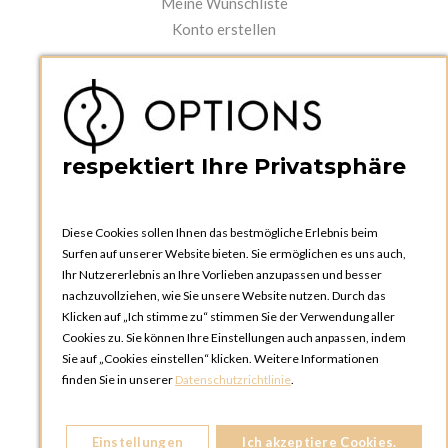
Meine Wunschliste
Konto erstellen
PRAKTISCHES
Kataloge und Bestellschein
Bedienungsanleitungen
News
respektiert Ihre Privatsphäre
Diese Cookies sollen Ihnen das bestmögliche Erlebnis beim
Surfen auf unserer Website bieten. Sie ermöglichen es uns auch,
Ihr Nutzererlebnis an Ihre Vorlieben anzupassen und besser
nachzuvollziehen, wie Sie unsere Website nutzen. Durch das
Klicken auf „Ich stimme zu“ stimmen Sie der Verwendung aller
OPTIONS ZÜRICH
Cookies zu. Sie können Ihre Einstellungen auch anpassen, indem
Steinackerstrasse 55,
Sie auf „Cookies einstellen“ klicken. Weitere Informationen
8302 Kloten
finden Sie in unserer
Datenschutzrichtlinie
.
SCHWEIZ
Telefon:
+41 44 738 20 30
Einstellungen
Ich akzeptiere Cookies.