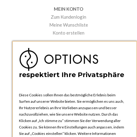
MEIN KONTO
Zum Kundenlogin
Meine Wunschliste
Konto erstellen
PRAKTISCHES
Kataloge und Bestellschein
Bedienungsanleitungen
News
respektiert Ihre Privatsphäre
Diese Cookies sollen Ihnen das bestmögliche Erlebnis beim
Surfen auf unserer Website bieten. Sie ermöglichen es uns auch,
Ihr Nutzererlebnis an Ihre Vorlieben anzupassen und besser
nachzuvollziehen, wie Sie unsere Website nutzen. Durch das
Klicken auf „Ich stimme zu“ stimmen Sie der Verwendung aller
OPTIONS ZÜRICH
Cookies zu. Sie können Ihre Einstellungen auch anpassen, indem
Steinackerstrasse 55,
Sie auf „Cookies einstellen“ klicken. Weitere Informationen
8302 Kloten