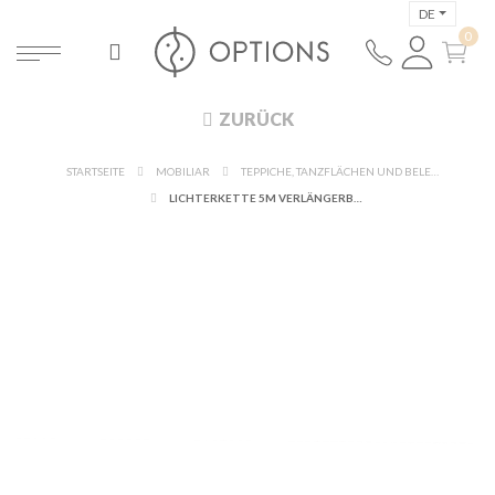
DE
ZURÜCK
STARTSEITE
MOBILIAR
TEPPICHE, TANZFLÄCHEN UND BELEUCHTUNG
LICHTERKETTE 5M VERLÄNGERBAR (MAXIMAL 8 STK.)