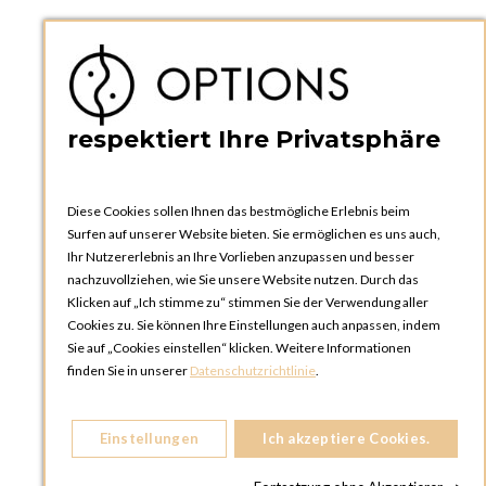
PRAKTISCHES
Kataloge und Bestellschein
Bedienungsanleitungen
News
respektiert Ihre Privatsphäre
Diese Cookies sollen Ihnen das bestmögliche Erlebnis beim
Surfen auf unserer Website bieten. Sie ermöglichen es uns auch,
Ihr Nutzererlebnis an Ihre Vorlieben anzupassen und besser
nachzuvollziehen, wie Sie unsere Website nutzen. Durch das
Klicken auf „Ich stimme zu“ stimmen Sie der Verwendung aller
OPTIONS ZÜRICH
Cookies zu. Sie können Ihre Einstellungen auch anpassen, indem
Steinackerstrasse 55,
Sie auf „Cookies einstellen“ klicken. Weitere Informationen
8302 Kloten
finden Sie in unserer
Datenschutzrichtlinie
.
SCHWEIZ
Telefon:
+41 44 738 20 30
Einstellungen
Ich akzeptiere Cookies.
OPTIONS GENF
81, Route du Bois-des-Frères