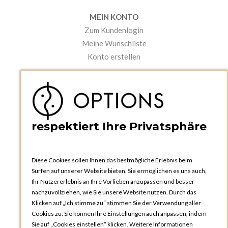
MEIN KONTO
Zum Kundenlogin
Meine Wunschliste
Konto erstellen
PRAKTISCHES
Kataloge und Bestellschein
Bedienungsanleitungen
News
respektiert Ihre Privatsphäre
Diese Cookies sollen Ihnen das bestmögliche Erlebnis beim
Surfen auf unserer Website bieten. Sie ermöglichen es uns auch,
Ihr Nutzererlebnis an Ihre Vorlieben anzupassen und besser
nachzuvollziehen, wie Sie unsere Website nutzen. Durch das
Klicken auf „Ich stimme zu“ stimmen Sie der Verwendung aller
OPTIONS ZÜRICH
Cookies zu. Sie können Ihre Einstellungen auch anpassen, indem
Steinackerstrasse 55,
Sie auf „Cookies einstellen“ klicken. Weitere Informationen
8302 Kloten