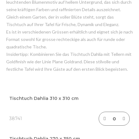
leuchtenden Blumenmotiv auf hellem Untergrund, das sich durch
seine kräftigen Farben und raffinierten Details auszeichnet.
Gleich einem Garten, der in voller Blüte steht, sorgt das
Tischtuch auf Ihrer Tafel für Frische, Dynamik und Eleganz.
Es ist in verschiedenen Grössen erhältlich und eignet sich je nach
Format sowohl für grosse rechteckige als auch für runde oder
quadratische Tische.
Insidertipp: Kombinieren Sie das Tischtuch Dahlia mit Tellern mit
Goldfinish wie der Linie Plane Goldrand. Diese stilvolle und
festliche Tafel wird Ihre Gäste auf den ersten Blick begeistern.
Grouped
product
Tischtuch Dahlia 310 x 310 cm
items
38741
Tischtuch Dahlia 270 x 350 cm