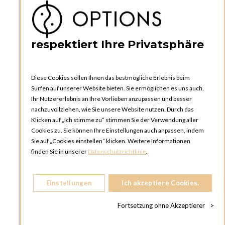
Kataloge und Bestellschein
Bedienungsanleitungen
News
respektiert Ihre Privatsphäre
Diese Cookies sollen Ihnen das bestmögliche Erlebnis beim
Surfen auf unserer Website bieten. Sie ermöglichen es uns auch,
Ihr Nutzererlebnis an Ihre Vorlieben anzupassen und besser
nachzuvollziehen, wie Sie unsere Website nutzen. Durch das
Klicken auf „Ich stimme zu“ stimmen Sie der Verwendung aller
OPTIONS ZÜRICH
Cookies zu. Sie können Ihre Einstellungen auch anpassen, indem
Steinackerstrasse 55,
Sie auf „Cookies einstellen“ klicken. Weitere Informationen
8302 Kloten
finden Sie in unserer
Datenschutzrichtlinie
.
SCHWEIZ
Telefon:
+41 44 738 20 30
Einstellungen
Ich akzeptiere Cookies.
OPTIONS GENF
81, Route du Bois-des-Frères
Fortsetzung ohne Akzeptierer
>
1219 Le Lignon
SCHWEIZ