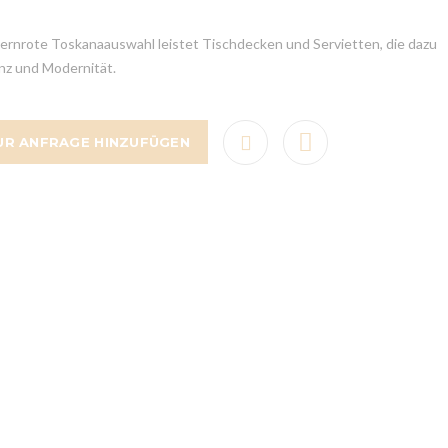
pernrote Toskanaauswahl leistet Tischdecken und Servietten, die dazu
nz und Modernität.
UR ANFRAGE HINZUFÜGEN