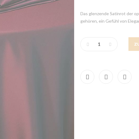
Das glenzende Satinrot der o
gehören, ein Gefühl von Elega
Z