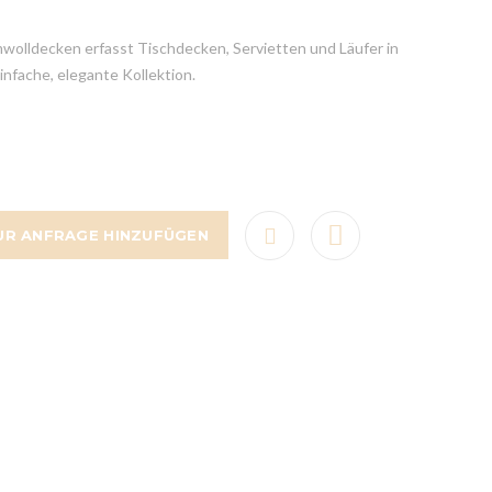
olldecken erfasst Tischdecken, Servietten und Läufer in
nfache, elegante Kollektion.
UR ANFRAGE HINZUFÜGEN