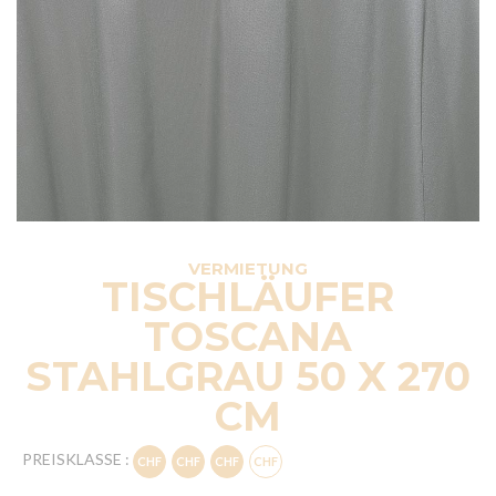
VERMIETUNG
TISCHLÄUFER
TOSCANA
STAHLGRAU 50 X 270
CM
PREISKLASSE :