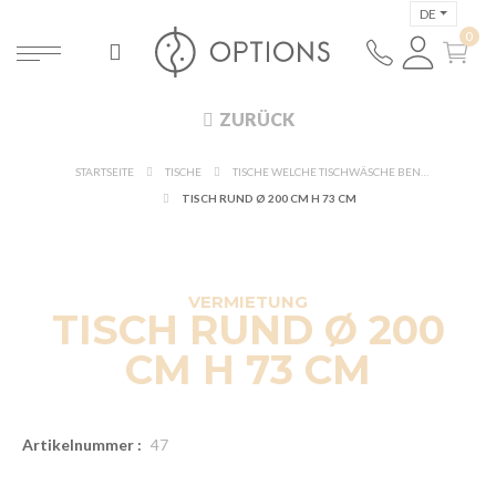
DE
ZURÜCK
STARTSEITE
TISCHE
TISCHE WELCHE TISCHWÄSCHE BENÖTIGEN
360°-ANSICHT
TISCH RUND Ø 200 CM H 73 CM
ENTDECKEN
NEU!
VERMIETUNG
TISCH RUND Ø 200
CM H 73 CM
Artikelnummer :
47