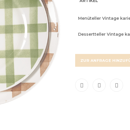
ARTIKEL
Grouped
Menüteller Vintage kari
product
items
Dessertteller Vintage ka
ZUR ANFRAGE HINZUF