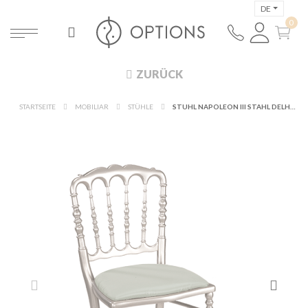
DE
ZURÜCK
STARTSEITE
MOBILIAR
STÜHLE
STUHL NAPOLEON III STAHL DELHI HELLGRÜN