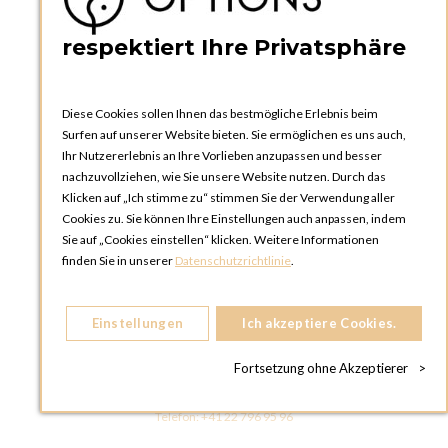
Bedienungsanleitungen
News
respektiert Ihre Privatsphäre
Diese Cookies sollen Ihnen das bestmögliche Erlebnis beim
Surfen auf unserer Website bieten. Sie ermöglichen es uns auch,
Ihr Nutzererlebnis an Ihre Vorlieben anzupassen und besser
nachzuvollziehen, wie Sie unsere Website nutzen. Durch das
Klicken auf „Ich stimme zu“ stimmen Sie der Verwendung aller
OPTIONS ZÜRICH
Cookies zu. Sie können Ihre Einstellungen auch anpassen, indem
Steinackerstrasse 55,
Sie auf „Cookies einstellen“ klicken. Weitere Informationen
8302 Kloten
finden Sie in unserer
Datenschutzrichtlinie
.
SCHWEIZ
Telefon:
+41 44 738 20 30
Einstellungen
Ich akzeptiere Cookies.
OPTIONS GENF
81, Route du Bois-des-Frères
Fortsetzung ohne Akzeptierer
>
1219 Le Lignon
SCHWEIZ
Telefon:
+41 22 796 95 96