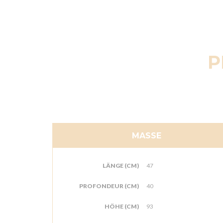
P
MASSE
LÄNGE (CM)
47
PROFONDEUR (CM)
40
HÖHE (CM)
93