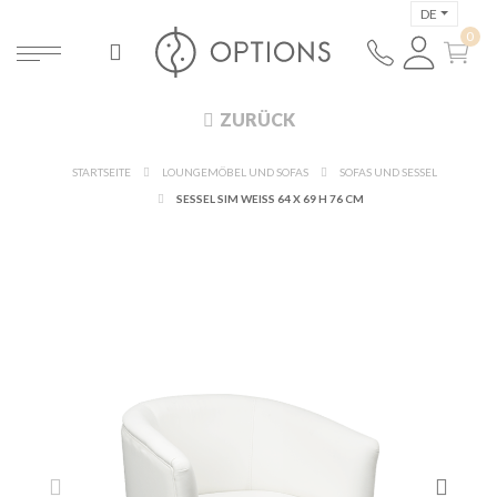
DE
ZURÜCK
STARTSEITE
LOUNGEMÖBEL UND SOFAS
SOFAS UND SESSEL
SESSEL SIM WEISS 64 X 69 H 76 CM