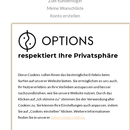
Zum Kundenlogin
Meine Wunschliste
Konto erstellen
PRAKTISCHES
Kataloge und Bestellschein
Bedienungsanleitungen
News
respektiert Ihre Privatsphäre
Diese Cookies sollen Ihnen das bestmögliche Erlebnis beim
Surfen auf unserer Website bieten. Sie ermöglichen es uns auch,
Ihr Nutzererlebnis an Ihre Vorlieben anzupassen und besser
nachzuvollziehen, wie Sie unsere Website nutzen. Durch das
Klicken auf „Ich stimme zu“ stimmen Sie der Verwendung aller
OPTIONS ZÜRICH
Cookies zu. Sie können Ihre Einstellungen auch anpassen, indem
Steinackerstrasse 55,
Sie auf „Cookies einstellen“ klicken. Weitere Informationen
8302 Kloten
finden Sie in unserer
Datenschutzrichtlinie
.
SCHWEIZ
Telefon:
+41 44 738 20 30