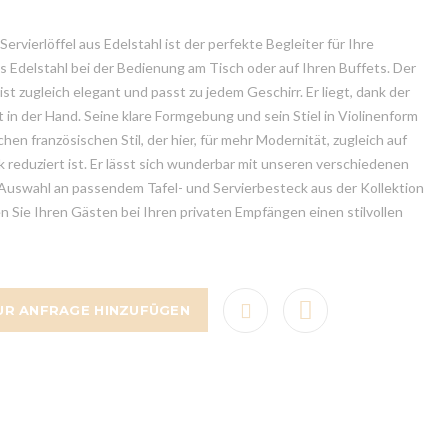
ervierlöffel aus Edelstahl ist der perfekte Begleiter für Ihre
s Edelstahl bei der Bedienung am Tisch oder auf Ihren Buffets. Der
 ist zugleich elegant und passt zu jedem Geschirr. Er liegt, dank der
 in der Hand. Seine klare Formgebung und sein Stiel in Violinenform
hen französischen Stil, der hier, für mehr Modernität, zugleich auf
 reduziert ist. Er lässt sich wunderbar mit unseren verschiedenen
Auswahl an passendem Tafel- und Servierbesteck aus der Kollektion
n Sie Ihren Gästen bei Ihren privaten Empfängen einen stilvollen
UR ANFRAGE HINZUFÜGEN