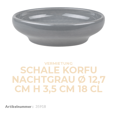
VERMIETUNG
SCHALE KORFU
NACHTGRAU Ø 12,7
CM H 3,5 CM 18 CL
Artikelnummer :
35918