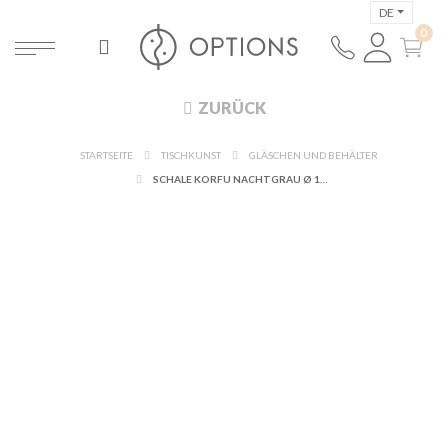
DE
ZURÜCK
STARTSEITE
TISCHKUNST
GLÄSCHEN UND BEHÄLTER
SCHALE KORFU NACHTGRAU Ø 12,7 CM H 3,5 CM 18 CL