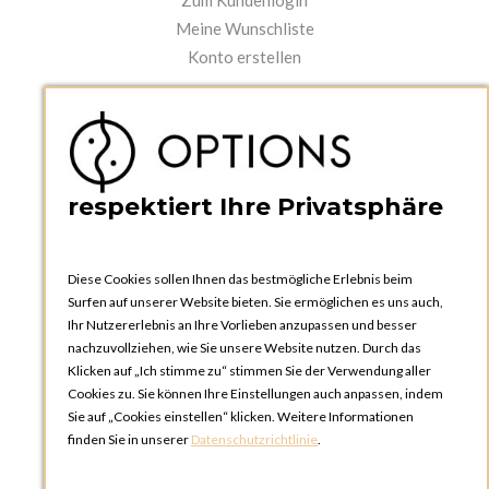
Zum Kundenlogin
Meine Wunschliste
Konto erstellen
PRAKTISCHES
Kataloge und Bestellschein
Bedienungsanleitungen
News
respektiert Ihre Privatsphäre
Diese Cookies sollen Ihnen das bestmögliche Erlebnis beim
Surfen auf unserer Website bieten. Sie ermöglichen es uns auch,
Ihr Nutzererlebnis an Ihre Vorlieben anzupassen und besser
nachzuvollziehen, wie Sie unsere Website nutzen. Durch das
Klicken auf „Ich stimme zu“ stimmen Sie der Verwendung aller
OPTIONS ZÜRICH
Cookies zu. Sie können Ihre Einstellungen auch anpassen, indem
Steinackerstrasse 55,
Sie auf „Cookies einstellen“ klicken. Weitere Informationen
8302 Kloten
finden Sie in unserer
Datenschutzrichtlinie
.
SCHWEIZ
Telefon:
+41 44 738 20 30