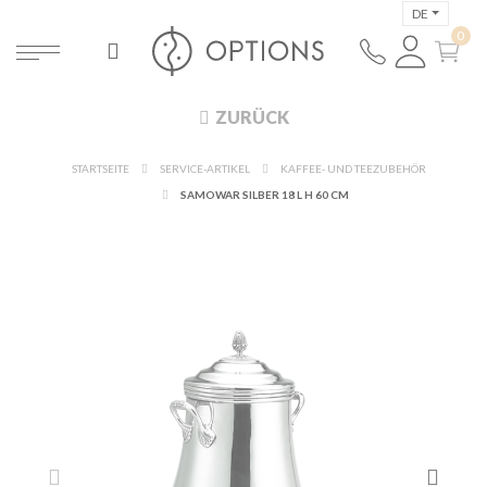
DE
ZURÜCK
STARTSEITE
SERVICE-ARTIKEL
KAFFEE- UND TEEZUBEHÖR
SAMOWAR SILBER 18 L H 60 CM