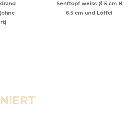
ldrand
Senftopf weiss Ø 5 cm H
 (ohne
6,5 cm und Löffel
rt)
ENIERT