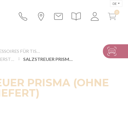
DE
ACCESSOIRES FÜR TISCHE UND BUFFETS
SALZ-UND PFEFFERSTREUER SOWIE WEITERE BEHÄLTER
SALZSTREUER PRISMA (OHNE SALZ GELIEFERT)
EUER PRISMA (OHNE
IEFERT)