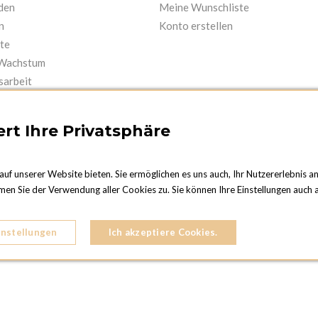
nden
Meine Wunschliste
n
Konto erstellen
te
 Wachstum
sarbeit
rt Ihre Privatsphäre
auf unserer Website bieten. Sie ermöglichen es uns auch, Ihr Nutzererlebnis a
men Sie der Verwendung aller Cookies zu. Sie können Ihre Einstellungen auch a
NF
s-des-Frères
instellungen
Ich akzeptiere Cookies.
96 95 96