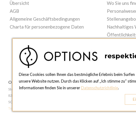
Übersicht
Wo Sie uns fi
AGB
Personalwese
Allgemeine Geschäftsbedingungen
Stellenangebo
Charta für personenbezogene Daten
Nachhaltiges
Öffentlichkeit
Videos
respektie
Diese Cookies sollen Ihnen das bestmögliche Erlebnis beim Surfen 
unsere Website nutzen. Durch das Klicken auf „Ich stimme zu“ stim
OPTIONS ZÜRICH
OPTIONS GE
Informationen finden Sie in unserer
Datenschutzrichtlinie
.
Steinackerstrasse 55,
81, Route du Boi
8302 Kloten
1219 Le Lignon
E
SCHWEIZ
SCHWEIZ
Telefon:
+41 44 738 20 30
Telefon:
+41 22 7