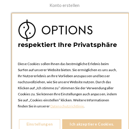
Konto erstellen
PRAKTISCHES
Kataloge und Bestellschein
Bedienungsanleitungen
News
respektiert Ihre Privatsphäre
Diese Cookies sollen Ihnen das bestmögliche Erlebnis beim
Surfen auf unserer Website bieten. Sie ermöglichen es uns auch,
Ihr Nutzererlebnis an Ihre Vorlieben anzupassen und besser
nachzuvollziehen, wie Sie unsere Website nutzen. Durch das
Klicken auf „Ich stimme zu“ stimmen Sie der Verwendung aller
OPTIONS ZÜRICH
Cookies zu. Sie können Ihre Einstellungen auch anpassen, indem
Steinackerstrasse 55,
Sie auf „Cookies einstellen“ klicken. Weitere Informationen
8302 Kloten
finden Sie in unserer
Datenschutzrichtlinie
.
SCHWEIZ
Telefon:
+41 44 738 20 30
Einstellungen
Ich akzeptiere Cookies.
OPTIONS GENF