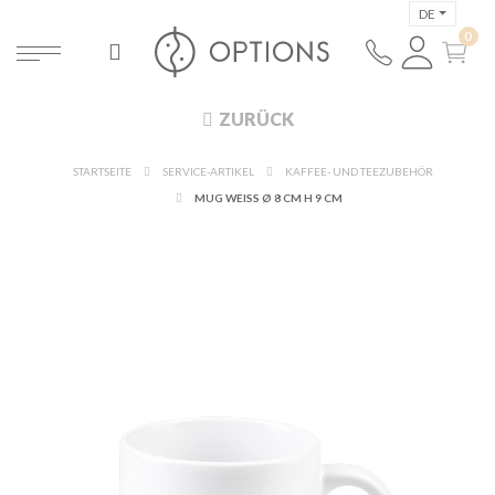
DE
ZURÜCK
STARTSEITE
SERVICE-ARTIKEL
KAFFEE- UND TEEZUBEHÖR
MUG WEISS Ø 8 CM H 9 CM