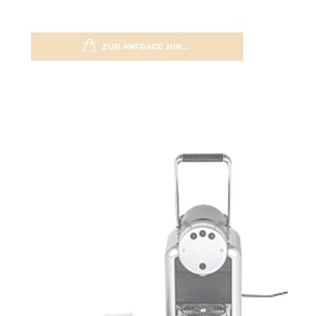
ZUR ANFRAGE HINZUFÜGEN
zur Wun