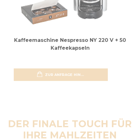
Kaffeemaschine Nespresso NY 220 V + 50
Kaffeekapseln
ZUR ANFRAGE HINZUFÜGEN
zur Wun
DER FINALE TOUCH FÜR
IHRE MAHLZEITEN