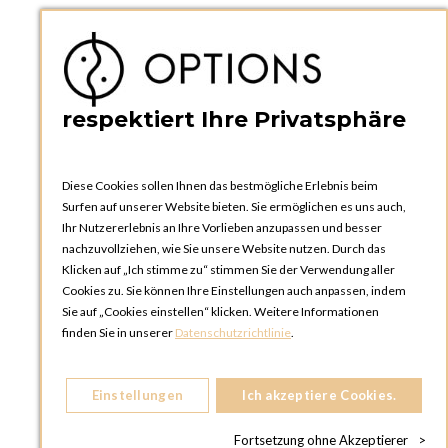
PRAKTISCHES
Kataloge und Bestellschein
Bedienungsanleitungen
News
respektiert Ihre Privatsphäre
Diese Cookies sollen Ihnen das bestmögliche Erlebnis beim
Surfen auf unserer Website bieten. Sie ermöglichen es uns auch,
Ihr Nutzererlebnis an Ihre Vorlieben anzupassen und besser
nachzuvollziehen, wie Sie unsere Website nutzen. Durch das
Klicken auf „Ich stimme zu“ stimmen Sie der Verwendung aller
OPTIONS ZÜRICH
Cookies zu. Sie können Ihre Einstellungen auch anpassen, indem
Steinackerstrasse 55,
Sie auf „Cookies einstellen“ klicken. Weitere Informationen
8302 Kloten
finden Sie in unserer
Datenschutzrichtlinie
.
SCHWEIZ
Telefon:
+41 44 738 20 30
Einstellungen
Ich akzeptiere Cookies.
OPTIONS GENF
81, Route du Bois-des-Frères
Fortsetzung ohne Akzeptierer
>
1219 Le Lignon