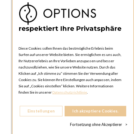
PRAKTISCHES
Kataloge und Bestellschein
Bedienungsanleitungen
News
respektiert Ihre Privatsphäre
Diese Cookies sollen Ihnen das bestmögliche Erlebnis beim
Surfen auf unserer Website bieten. Sie ermöglichen es uns auch,
Ihr Nutzererlebnis an Ihre Vorlieben anzupassen und besser
nachzuvollziehen, wie Sie unsere Website nutzen. Durch das
Klicken auf „Ich stimme zu“ stimmen Sie der Verwendung aller
OPTIONS ZÜRICH
Cookies zu. Sie können Ihre Einstellungen auch anpassen, indem
Steinackerstrasse 55,
Sie auf „Cookies einstellen“ klicken. Weitere Informationen
8302 Kloten
finden Sie in unserer
Datenschutzrichtlinie
.
SCHWEIZ
Telefon:
+41 44 738 20 30
Einstellungen
Ich akzeptiere Cookies.
OPTIONS GENF
81, Route du Bois-des-Frères
Fortsetzung ohne Akzeptierer
>
1219 Le Lignon
SCHWEIZ