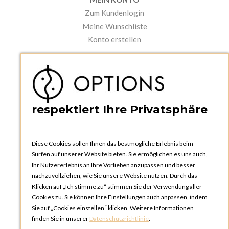
Zum Kundenlogin
Meine Wunschliste
Konto erstellen
PRAKTISCHES
Kataloge und Bestellschein
Bedienungsanleitungen
News
respektiert Ihre Privatsphäre
Diese Cookies sollen Ihnen das bestmögliche Erlebnis beim
Surfen auf unserer Website bieten. Sie ermöglichen es uns auch,
Ihr Nutzererlebnis an Ihre Vorlieben anzupassen und besser
nachzuvollziehen, wie Sie unsere Website nutzen. Durch das
Klicken auf „Ich stimme zu“ stimmen Sie der Verwendung aller
OPTIONS ZÜRICH
Cookies zu. Sie können Ihre Einstellungen auch anpassen, indem
Steinackerstrasse 55,
Sie auf „Cookies einstellen“ klicken. Weitere Informationen
8302 Kloten
finden Sie in unserer
Datenschutzrichtlinie
.
SCHWEIZ