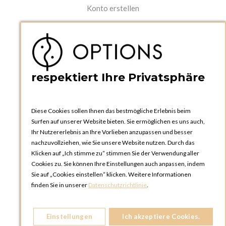
Konto erstellen
PRAKTISCHES
Kataloge und Bestellschein
Bedienungsanleitungen
News
respektiert Ihre Privatsphäre
Diese Cookies sollen Ihnen das bestmögliche Erlebnis beim
Surfen auf unserer Website bieten. Sie ermöglichen es uns auch,
Ihr Nutzererlebnis an Ihre Vorlieben anzupassen und besser
nachzuvollziehen, wie Sie unsere Website nutzen. Durch das
Klicken auf „Ich stimme zu“ stimmen Sie der Verwendung aller
OPTIONS ZÜRICH
Cookies zu. Sie können Ihre Einstellungen auch anpassen, indem
Steinackerstrasse 55,
Sie auf „Cookies einstellen“ klicken. Weitere Informationen
8302 Kloten
finden Sie in unserer
Datenschutzrichtlinie
.
SCHWEIZ
Telefon:
+41 44 738 20 30
Einstellungen
Ich akzeptiere Cookies.
OPTIONS GENF