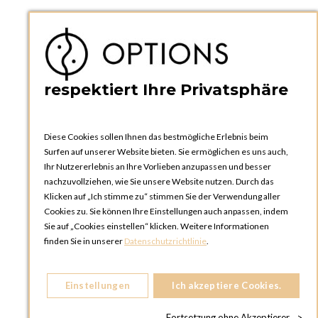
PRAKTISCHES
Kataloge und Bestellschein
Bedienungsanleitungen
News
respektiert Ihre Privatsphäre
Diese Cookies sollen Ihnen das bestmögliche Erlebnis beim
Surfen auf unserer Website bieten. Sie ermöglichen es uns auch,
Ihr Nutzererlebnis an Ihre Vorlieben anzupassen und besser
nachzuvollziehen, wie Sie unsere Website nutzen. Durch das
Klicken auf „Ich stimme zu“ stimmen Sie der Verwendung aller
OPTIONS ZÜRICH
Cookies zu. Sie können Ihre Einstellungen auch anpassen, indem
Steinackerstrasse 55,
Sie auf „Cookies einstellen“ klicken. Weitere Informationen
8302 Kloten
finden Sie in unserer
Datenschutzrichtlinie
.
SCHWEIZ
Telefon:
+41 44 738 20 30
Einstellungen
Ich akzeptiere Cookies.
OPTIONS GENF
81, Route du Bois-des-Frères
Fortsetzung ohne Akzeptierer
>