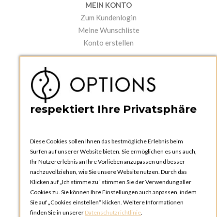
MEIN KONTO
Zum Kundenlogin
Meine Wunschliste
Konto erstellen
PRAKTISCHES
Kataloge und Bestellschein
Bedienungsanleitungen
News
respektiert Ihre Privatsphäre
Diese Cookies sollen Ihnen das bestmögliche Erlebnis beim
Surfen auf unserer Website bieten. Sie ermöglichen es uns auch,
Ihr Nutzererlebnis an Ihre Vorlieben anzupassen und besser
nachzuvollziehen, wie Sie unsere Website nutzen. Durch das
Klicken auf „Ich stimme zu“ stimmen Sie der Verwendung aller
OPTIONS ZÜRICH
Cookies zu. Sie können Ihre Einstellungen auch anpassen, indem
Steinackerstrasse 55,
Sie auf „Cookies einstellen“ klicken. Weitere Informationen
8302 Kloten
finden Sie in unserer
Datenschutzrichtlinie
.
SCHWEIZ