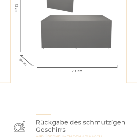
92 cm
80 cm
200 cm
Rückgabe des schmutzigen
Geschirrs
WIR ÜBERNEHMEN DEN ABWASCH