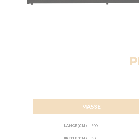
P
MASSE
LÄNGE (CM)
200
BREITE (CM)
80