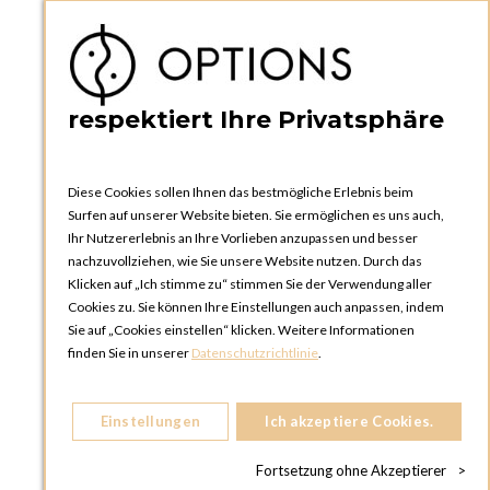
respektiert Ihre Privatsphäre
OPTIONS ZÜRICH
Diese Cookies sollen Ihnen das bestmögliche Erlebnis beim
Steinackerstrasse 55,
Surfen auf unserer Website bieten. Sie ermöglichen es uns auch,
8302 Kloten
Ihr Nutzererlebnis an Ihre Vorlieben anzupassen und besser
SCHWEIZ
nachzuvollziehen, wie Sie unsere Website nutzen. Durch das
Telefon:
+41 44 738 20 30
Klicken auf „Ich stimme zu“ stimmen Sie der Verwendung aller
Cookies zu. Sie können Ihre Einstellungen auch anpassen, indem
OPTIONS GENF
Sie auf „Cookies einstellen“ klicken. Weitere Informationen
81, Route du Bois-des-Frères
finden Sie in unserer
Datenschutzrichtlinie
.
1219 Le Lignon
SCHWEIZ
Einstellungen
Ich akzeptiere Cookies.
Telefon:
+41 22 796 95 96
Fortsetzung ohne Akzeptierer
>