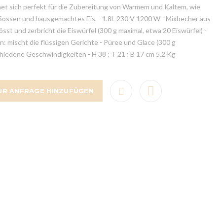
net sich perfekt für die Zubereitung von Warmem und Kaltem, wie
 Sossen und hausgemachtes Eis. - 1.8L 230 V 1200 W - Mixbecher aus
össt und zerbricht die Eiswürfel (300 g maximal, etwa 20 Eiswürfel) -
 mischt die flüssigen Gerichte - Püree und Glace (300 g
chiedene Geschwindigkeiten - H 38 ; T 21 ; B 17 cm 5,2 Kg
UR ANFRAGE HINZUFÜGEN