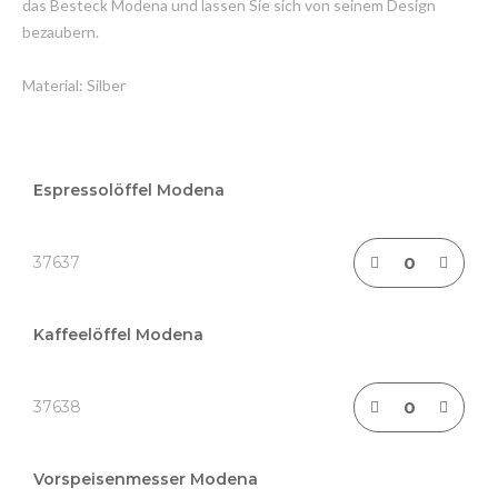
das Besteck Modena und lassen Sie sich von seinem Design
bezaubern.
Material: Silber
Grouped
product
Espressolöffel Modena
items
37637
Kaffeelöffel Modena
37638
Vorspeisenmesser Modena