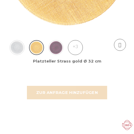
+3
Platzteller Strass gold Ø 32 cm
ZUR ANFRAGE HINZUFÜGEN