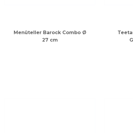
Menüteller Barock Combo Ø
Teeta
27 cm
G