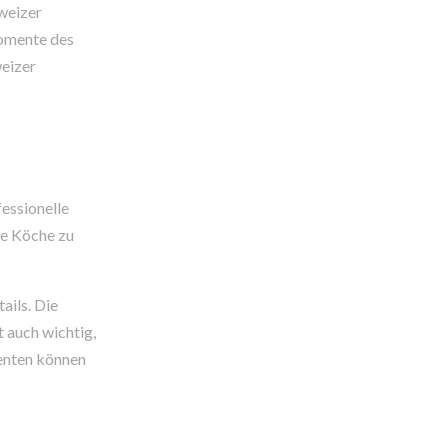
hweizer
Momente des
weizer
fessionelle
le Köche zu
ils. Die
 auch wichtig,
menten können