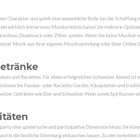
hen Charakter und spielt eine wesentliche Rolle bei der Schaffung e
ein wirklich immersives Musikerlebnis haben Sie mehrere Optione
kkordeon, Dudelsack oder Zither spielen. Wenn Sie keine Musiker 
hweizer Musik aus Ihrer eigenen Musiksammlung oder über Online-
Getränke
dues und Raclettes. Für einen erfolgreichen Schweizer Abend ist e
 können Sie Fondue- oder Raclette-Geräte, Käseplatten und traditi
chweizer Getränke wie Bier und Schweizer Wein sowie Spirituosen 
itäten
arty eine spielerische und partizipative Dimension hinzu. Sie kön
 und in die festliche Stimmung eintauchen lassen. Zu den beliebten 