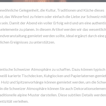
ewöhnliche Gelegenheit, die Kultur, Traditionen und Küche dieses
t, das Winzerfest zu feiern oder einfach die Liebe zur Schweiz mi
 sein. Damit der Abend ein voller Erfolg wird und um eine authenti
selelemente zu planen. In diesem Artikel werden wir das wesentlic
dveranstaltung gemietet werden sollte, ideal ergänzt durch eine 
slichen Ereignisses zu unterstützen.
thentische Schweizer Atmosphäre zu schaffen. Dazu können typisch
-weiß karierte Tischdecken, Kuhglocken und Papierlaternen gemie
Holz und Spitzenvorhänge können gemietet werden, um die Schw
n in die Schweizer Atmosphäre können Sie auch Dekorationselement
tionelle alpine Muster darstellen. Diese subtilen Details werden
tizität verleihen.