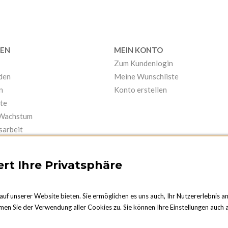
EN
MEIN KONTO
Zum Kundenlogin
nden
Meine Wunschliste
n
Konto erstellen
te
 Wachstum
sarbeit
rt Ihre Privatsphäre
auf unserer Website bieten. Sie ermöglichen es uns auch, Ihr Nutzererlebnis a
men Sie der Verwendung aller Cookies zu. Sie können Ihre Einstellungen auch a
NF
s-des-Frères