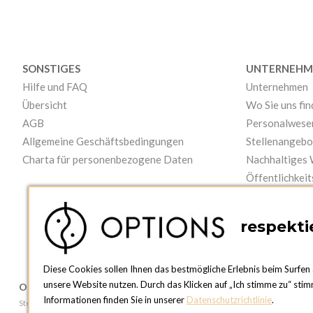
SONSTIGES
UNTERNEHM
Hilfe und FAQ
Unternehmen
Übersicht
Wo Sie uns fi
AGB
Personalwese
Allgemeine Geschäftsbedingungen
Stellenangebo
Charta für personenbezogene Daten
Nachhaltiges
Öffentlichkeit
Videos
respektie
Diese Cookies sollen Ihnen das bestmögliche Erlebnis beim Surfen 
unsere Website nutzen. Durch das Klicken auf „Ich stimme zu“ stim
OPTIONS ZÜRICH
OPTIONS GE
Informationen finden Sie in unserer
Datenschutzrichtlinie
.
Steinackerstrasse 55,
81, Route du Boi