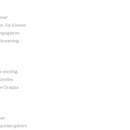
iner
n. Sie können
engagieren
Streaming-
s wichtig,
onelles
wie Grappa
nen
Spielen gehört