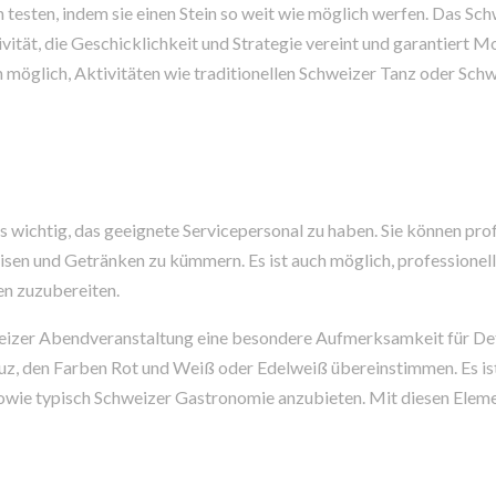
n testen, indem sie einen Stein so weit wie möglich werfen. Das Sc
tivität, die Geschicklichkeit und Strategie vereint und garantiert 
 möglich, Aktivitäten wie traditionellen Schweizer Tanz oder Sch
s wichtig, das geeignete Servicepersonal zu haben. Sie können pro
eisen und Getränken zu kümmern. Es ist auch möglich, professionel
en zuzubereiten.
izer Abendveranstaltung eine besondere Aufmerksamkeit für Deta
z, den Farben Rot und Weiß oder Edelweiß übereinstimmen. Es ist
sowie typisch Schweizer Gastronomie anzubieten. Mit diesen Ele