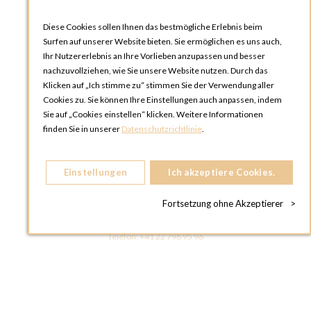
Diese Cookies sollen Ihnen das bestmögliche Erlebnis beim
Surfen auf unserer Website bieten. Sie ermöglichen es uns auch,
Ihr Nutzererlebnis an Ihre Vorlieben anzupassen und besser
nachzuvollziehen, wie Sie unsere Website nutzen. Durch das
Klicken auf „Ich stimme zu“ stimmen Sie der Verwendung aller
OPTIONS ZÜRICH
Cookies zu. Sie können Ihre Einstellungen auch anpassen, indem
Steinackerstrasse 55,
Sie auf „Cookies einstellen“ klicken. Weitere Informationen
8302 Kloten
finden Sie in unserer
Datenschutzrichtlinie
.
SCHWEIZ
Telefon:
+41 44 738 20 30
Einstellungen
Ich akzeptiere Cookies.
OPTIONS GENF
81, Route du Bois-des-Frères
Fortsetzung ohne Akzeptierer
>
1219 Le Lignon
SCHWEIZ
Telefon:
+41 22 796 95 96