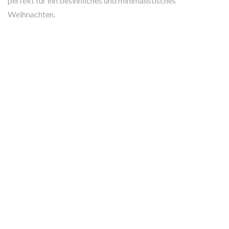
perfekt für ein besinnliches und minimalistisches
Weihnachten.