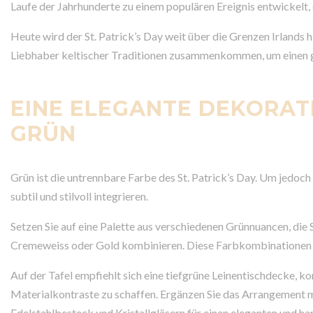
Laufe der Jahrhunderte zu einem populären Ereignis entwickelt
Heute wird der St. Patrick’s Day weit über die Grenzen Irlands 
Liebhaber keltischer Traditionen zusammenkommen, um einen g
EINE ELEGANTE DEKORAT
GRÜN
Grün ist die untrennbare Farbe des St. Patrick’s Day. Um jedoch
subtil und stilvoll integrieren.
Setzen Sie auf eine Palette aus verschiedenen Grünnuancen, di
Cremeweiss oder Gold kombinieren. Diese Farbkombinationen ve
Auf der Tafel empfiehlt sich eine tiefgrüne Leinentischdecke, k
Materialkontraste zu schaffen. Ergänzen Sie das Arrangement mi
Edelstahlbesteck und Kristallgläsern für einen eleganten und h