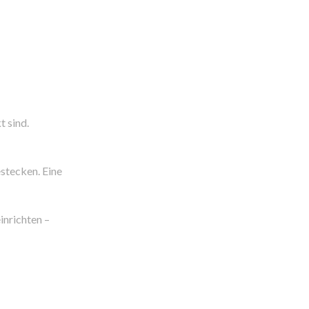
t sind.
estecken. Eine
inrichten –