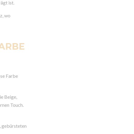
gt ist.
iz, wo
FARBE
ese Farbe
ie Beige,
ernen Touch.
, gebürsteten