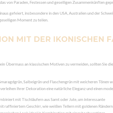
, das von Paraden, Festessen und geselligen Zusammenkünften geprä
hinaus gefeiert, insbesondere in den USA, Australien und der Schwe
eselligen Moment zu teilen.
ION MIT DER IKONISCHEN 
 ein Übermass an klassischen Motiven zu vermeiden, sollten Sie di
e Smaragdgrün, Salbeigrün und Flaschengrün mit weicheren Tönen w
rleihen Ihrer Dekoration eine natürliche Eleganz und einen mod
ombiniert mit Tischläufern aus Samt oder Jute, um interessante
t raffiniertem Geschirr, wie weißen Tellern mit goldenen Rändern
armonischen Look ideal in Kombination mit einer hochwertigen