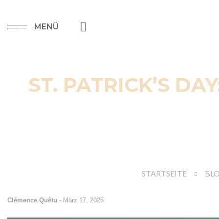
MENÜ
ST. PATRICK’S DA
STARTSEITE
BL
Clémence Quêtu
-
März 17, 2025