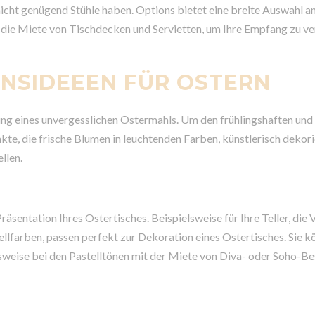
nicht genügend Stühle haben. Options bietet eine breite Auswahl a
n die Miete von Tischdecken und Servietten, um Ihre Empfang zu ve
ONSIDEEEN FÜR OSTERN
rung eines unvergesslichen Ostermahls. Um den frühlingshaften und
te, die frische Blumen in leuchtenden Farben, künstlerisch dekori
llen.
räsentation Ihres Ostertisches. Beispielsweise für Ihre Teller, die
ellfarben, passen perfekt zur Dekoration eines Ostertisches. Sie k
lsweise bei den Pastelltönen mit der Miete von Diva- oder Soho-Be