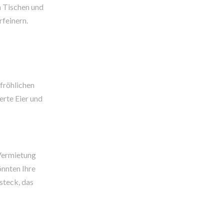
n Tischen und
rfeinern.
 fröhlichen
erte Eier und
 Vermietung
önnten Ihre
steck, das