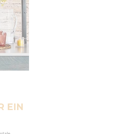
R EIN
otale