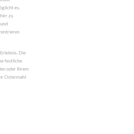
glicht es,
hirr zu
g und
zentrieren
Erlebnis. Die
e festliche
iden oder Ihrem
Ihr Ostermahl