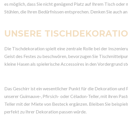
es möglich, dass Sie nicht genügend Platz auf Ihrem Tisch oder 
Stühlen, die Ihren Bedürfnissen entsprechen. Denken Sie auch a
UNSERE TISCHDEKORATI
Die Tischdekoration spielt eine zentrale Rolle bei der Inszenie
Geist des Festes zu beschwören, bevorzugen Sie Tischmittelpunk
kleine Hasen als spielerische Accessoires in den Vordergrund ste
Das Geschirr ist ein wesentlicher Punkt für die Dekoration und P
unserer Guimauve-, Pfirsich- oder Céladon-Teller, mit ihren Past
Teller mit der Miete von Besteck ergänzen. Bleiben Sie beispie
perfekt zu Ihrer Dekoration passen würde.