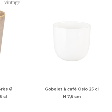
Grès Ø
Gobelet à café Oslo 25 cl
6 cl
H 7,5 cm